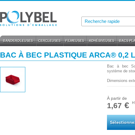
BANDEROLEUSES
CERCLEUSES
FILMEUSES
ADHÉSIVEUSES
BACS PL
BAC À BEC PLASTIQUE ARCA® 0,2 
Bac à bec Scho
système de stoc
Dimensions exté
À partir de
€
H
1,67
Sélectionne