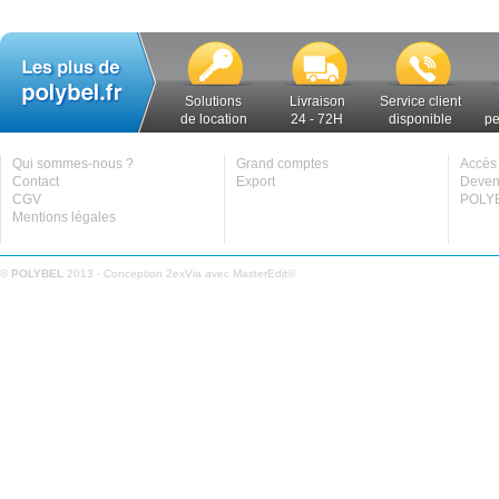
Solutions
Livraison
Service client
de location
24 - 72H
disponible
pe
Qui sommes-nous ?
Grand comptes
Accès 
Contact
Export
Deveni
CGV
POLYB
Mentions légales
©
POLYBEL
2013 - Conception
2exVia
avec
MasterEdit
©