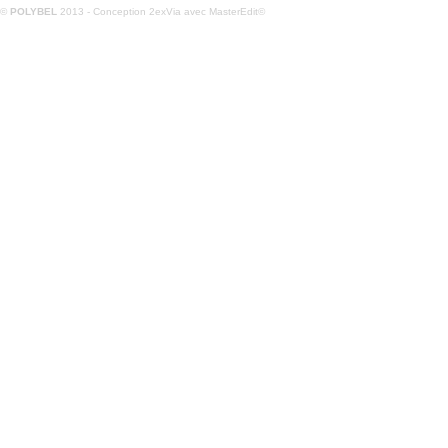
©
POLYBEL
2013 - Conception
2exVia
avec
MasterEdit
©