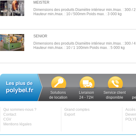
MEISTER
Dimensions des produits Diamètre intérieur min./max. : 300 /
Hauteur min./max. : 10 / 500mm Poids max. : 3 000 kg
SENIOR
Dimensions des produits Diamètre intérieur min./max. : 300 /
Hauteur min./max. : 10 / 1 100mm Poids max. : 5 000 kg
Solutions
Livraison
Service client
de location
24 - 72H
disponible
pe
Qui sommes-nous ?
Grand comptes
Accès 
Contact
Export
Deveni
CGV
POLYB
Mentions légales